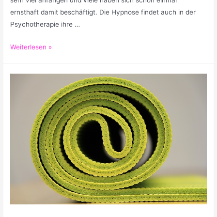
ernsthaft damit beschäftigt. Die Hypnose findet auch in der
Psychotherapie ihre …
Dank
Weiterlesen »
Hypnose
wieder
eine
bessere
Lebensqualität
erlangen