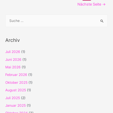
der
Nächste Seite
→
Beiträge
S
u
c
h
Archiv
e
n
Juli 2026
(1)
n
Juni 2026
(1)
a
Mai 2026
(1)
c
Februar 2026
(1)
h
Oktober 2025
(1)
:
August 2025
(1)
Juli 2025
(2)
Januar 2025
(1)