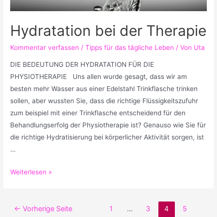
Hydratation bei der Therapie
Kommentar verfassen
/
Tipps für das tägliche Leben
/ Von
Uta
DIE BEDEUTUNG DER HYDRATATION FÜR DIE
PHYSIOTHERAPIE Uns allen wurde gesagt, dass wir am
besten mehr Wasser aus einer Edelstahl Trinkflasche trinken
sollen, aber wussten Sie, dass die richtige Flüssigkeitszufuhr
zum beispiel mit einer Trinkflasche entscheidend für den
Behandlungserfolg der Physiotherapie ist? Genauso wie Sie für
die richtige Hydratisierung bei körperlicher Aktivität sorgen, ist
…
Hydratation
Weiterlesen »
bei
der
Seitennummerierung
Therapie
←
Vorherige Seite
1
…
3
4
5