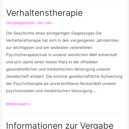
ist
Verhaltenstherapie
das
Elixier
Uncategorized
/ Von
Uta
für
Die Geschichte eines einzigartigen Siegeszuges Die
ein
Verhaltenstherapie hat sich in den vergangenen Jahrzehnten
längeres
zur wichtigsten und am weitesten verbreiteten
und
Psychotherapieschule in unserer westlichen Welt entwickelt
glücklicheres
und sich damit einen festen Platz in der offiziellen
Leben!
gesundheitlichen und medizinischen Versorgung unserer
Gesellschaft erobert. Die enorme gesellschaftliche Aufwertung
der Psychotherapie als unverzichtbarer Bestandteil unserer
psychosozialen und medizinischen Versorgung …
Verhaltenstherapie
Weiterlesen »
Informationen zur Vergabe