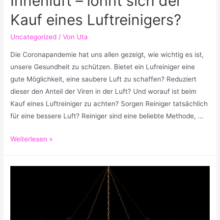
Innenluft – lohnt sich der
Kauf eines Luftreinigers?
Uncategorized
/ Von
Uta
Die Coronapandemie hat uns allen gezeigt, wie wichtig es ist,
unsere Gesundheit zu schützen. Bietet ein Lufreiniger eine
gute Möglichkeit, eine saubere Luft zu schaffen? Reduziert
dieser den Anteil der Viren in der Luft? Und worauf ist beim
Kauf eines Luftreiniger zu achten? Sorgen Reiniger tatsächlich
für eine bessere Luft? Reiniger sind eine beliebte Methode, …
Gesünder
Weiterlesen »
durch
gereinigte
Innenluft
–
lohnt
sich