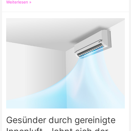
Wenn
Weiterlesen »
Sie
am
Karpaltunnelsyndrom
leiden,
sollten
Sie
CBD
ausprobieren
Gesünder durch gereinigte