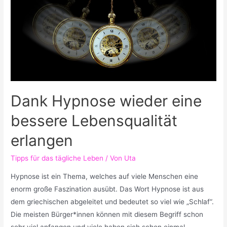
der
Kauf
eines
Luftreinigers?
Dank Hypnose wieder eine
bessere Lebensqualität
erlangen
Tipps für das tägliche Leben
/ Von
Uta
Hypnose ist ein Thema, welches auf viele Menschen eine
enorm große Faszination ausübt. Das Wort Hypnose ist aus
dem griechischen abgeleitet und bedeutet so viel wie „Schlaf“.
Die meisten Bürger*innen können mit diesem Begriff schon
sehr viel anfangen und viele haben sich schon einmal