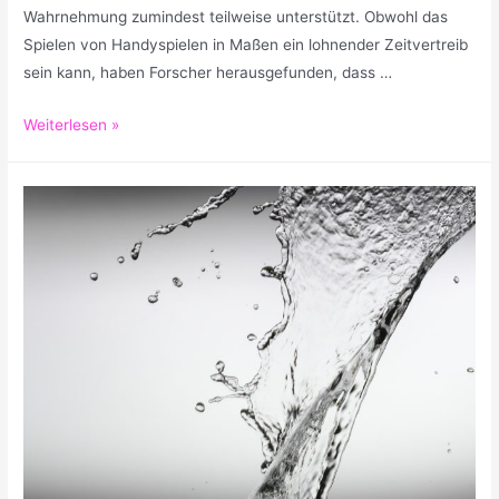
Wahrnehmung zumindest teilweise unterstützt. Obwohl das
Spielen von Handyspielen in Maßen ein lohnender Zeitvertreib
sein kann, haben Forscher herausgefunden, dass …
Pokemon
Weiterlesen »
Go
–
Gut
gegen
Angstzustände
und
Depressionen