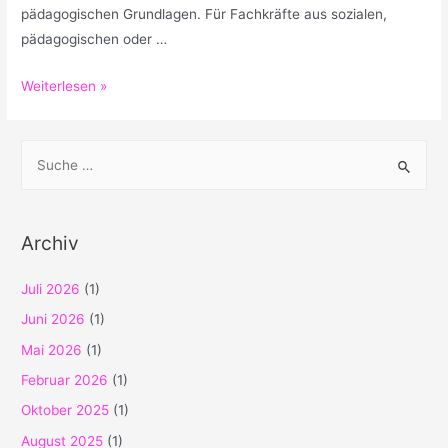
pädagogischen Grundlagen. Für Fachkräfte aus sozialen,
pädagogischen oder …
Wenn
Weiterlesen »
Bilder
mehr
S
ausdrücken
u
als
c
Worte:
h
Einblick
Archiv
in
e
die
n
Juli 2026
(1)
Maltherapie
n
Juni 2026
(1)
a
Mai 2026
(1)
c
Februar 2026
(1)
h
Oktober 2025
(1)
:
August 2025
(1)