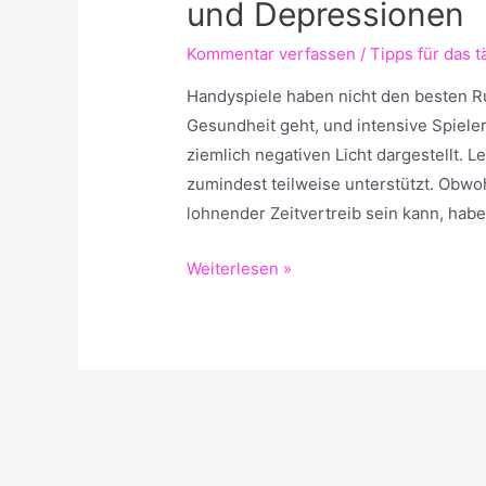
und Depressionen
Kommentar verfassen
/
Tipps für das 
Handyspiele haben nicht den besten Ru
Gesundheit geht, und intensive Spiele
ziemlich negativen Licht dargestellt.
zumindest teilweise unterstützt. Obwo
lohnender Zeitvertreib sein kann, ha
Pokemon
Weiterlesen »
Go
–
Gut
gegen
Angstzustände
und
Depressionen