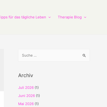
ipps für das tägliche Leben
Therapie Blog
S
u
c
h
Archiv
e
Juli 2026
(1)
n
n
Juni 2026
(1)
a
Mai 2026
(1)